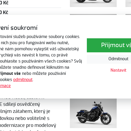
0 Kč
0 Kč
0 Kč
ení soukromí
0 Kč
tování služeb používáme soubory cookies.
 nich jsou pro fungování webu nutné,
Přijmout v
iné nám pomohou vylepšit váš uživatelský
 rychleji vás navést k tomu, co právě
Odmítnout
Souhlasíte s používáním všech cookies? Svůj
ho financování Honda
ůžete snadno definovat kliknutím na
Nastavit
řijmout vše
nebo můžete používání
cookies
odmítnout
.
se pro rok 2026 dočkalo
ormace
stom model si i pro
X1100 Rebel, cestovní
 sdílejí osvědčený
lným zátahem, který je
ovkou nebo volitelně s
modernizace pro modelový