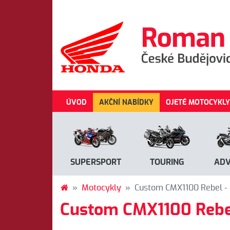
ÚVOD
AKČNÍ NABÍDKY
OJETÉ MOTOCYKLY
SUPERSPORT
TOURING
AD
Motocykly
Custom CMX1100 Rebel -
Custom CMX1100 Rebe