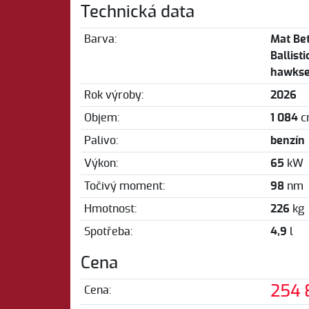
Technická data
Barva:
Mat Bet
Ballisti
hawkse
Rok výroby:
2026
Objem:
1 084
c
Palivo:
benzín
Výkon:
65
kW
Točivý moment:
98
nm
Hmotnost:
226
kg
Spotřeba:
4,9
l
Cena
254 
Cena: