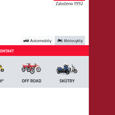
Založeno 1992
Automobily
Motocykly
ONTAKT
M³
OFF ROAD
SKÚTRY