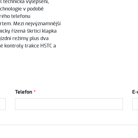
 technická vylepšení,
technologie v podobě
rého telefonu
rtem. Mezi nejvýznamnější
nicky řízená škrticí klapka
jízdní režimy plus dva
é kontroly trakce HSTC a
Telefon
*
E-