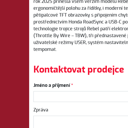
rok 2025 přinesla všem verzím modelu Rebel
ergonomičtější polohu za řídítky, i moderní 
pětipalcové TFT obrazovky s připojením chyt
prostřednictvím Honda RoadSync a USB-C po
technologie trojice strojů Rebel patří elektro
(Throttle By Wire – TBW), tři přednastavené 
uživatelské režimy USER, systém nastaviteln
tempomat.
Kontaktovat prodejce
Jméno a příjmení
*
Zpráva