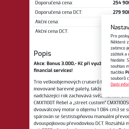
Doporučená cena:
254 90
Doporučená cena DCT:
279 90
Akční cena:
254 80
Nastav
Akční cena DCT:
279 80
Pro posky
Některé z
zatímco j
Popis
zážitek a
hledáte. 
Akce: Bonus 3.000,- Kč při využití výhodné
souhlas m
financial services!
tlačítko
P
souborů 
Trio velkoobjemových cruiserů Honda Rebel 
Další inf
inovované barevné palety, takže oblíbený cu
nadcházející rok zachovává svěží vzhled. CM
CMX1100T Rebel a „street custom“ CMX1100SE
dvouválcový motor o objemu 1 084 cm3 se si
spárován se šestistupňovou manuální převod
dvouspojkovou převodovkou DCT. Rozsáhlá 