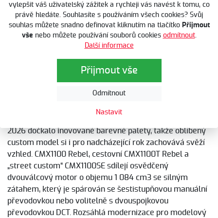
Doporučená cena DCT:
314 900 Kč
vylepšit váš uživatelský zážitek a rychleji vás navést k tomu, co
právě hledáte. Souhlasíte s používáním všech cookies? Svůj
Akční cena:
284 800 Kč
souhlas můžete snadno definovat kliknutím na tlačítko
Přijmout
Akční cena DCT:
299 800 Kč
vše
nebo můžete používání souborů cookies
odmítnout
.
Další informace
Přijmout vše
Popis
Akce: Bonus 3.000,- Kč při využití výhodného
Odmítnout
financování Honda financial services!
Nastavit
Trio velkoobjemových cruiserů Honda Rebel se pro rok
2026 dočkalo inovované barevné palety, takže oblíbený
custom model si i pro nadcházející rok zachovává svěží
vzhled. CMX1100 Rebel, cestovní CMX1100T Rebel a
„street custom“ CMX1100SE sdílejí osvědčený
dvouválcový motor o objemu 1 084 cm3 se silným
zátahem, který je spárován se šestistupňovou manuální
převodovkou nebo volitelně s dvouspojkovou
převodovkou DCT. Rozsáhlá modernizace pro modelový