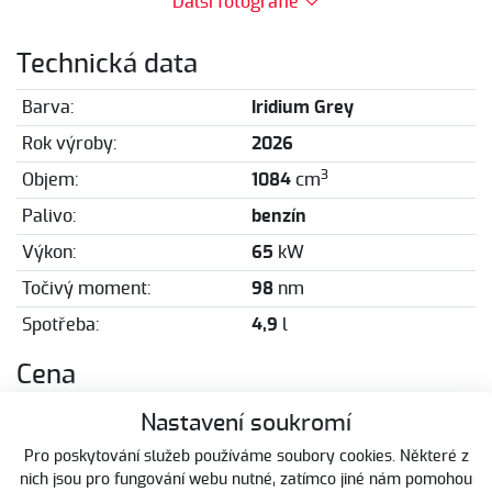
Další fotografie
Technická data
Barva:
Iridium Grey
Rok výroby:
2026
3
Objem:
1084
cm
Palivo:
benzín
Výkon:
65
kW
Točivý moment:
98
nm
Spotřeba:
4,9
l
Cena
279 800 Kč
Cena:
Nastavení soukromí
Pro poskytování služeb používáme soubory cookies. Některé z
Doporučená cena:
289 900 Kč
nich jsou pro fungování webu nutné, zatímco jiné nám pomohou