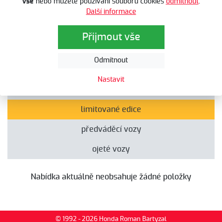
vše
nebo můžete používání souborů cookies
odmítnout
.
Další informace
Automobily
Automobily
Přijmout vše
Odmítnout
všechny nabídky
Nastavit
akční nabídky
limitované edice
předváděcí vozy
ojeté vozy
Nabídka aktuálně neobsahuje žádné položky
© 1992 - 2026 Honda Roman Bartyzal