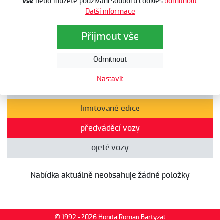
vše
nebo můžete používání souborů cookies
odmítnout
.
Další informace
Automobily
Automobily
Přijmout vše
Odmítnout
všechny nabídky
Nastavit
akční nabídky
limitované edice
předváděcí vozy
ojeté vozy
Nabídka aktuálně neobsahuje žádné položky
© 1992 - 2026 Honda Roman Bartyzal