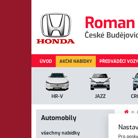
ÚVOD
AKČNÍ NABÍDKY
PŘEDVÁDĚCÍ VOZ
HR-V
JAZZ
CR
Automobily
Au
Nastav
všechny nabídky
Pro posky