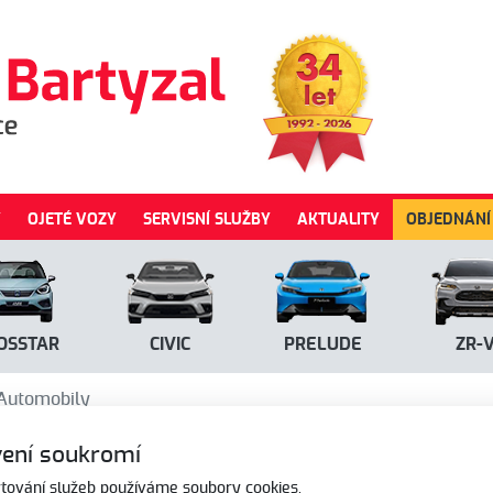
Y
OJETÉ VOZY
SERVISNÍ SLUŽBY
AKTUALITY
OBJEDNÁNÍ
OSSTAR
CIVIC
PRELUDE
ZR-
Automobily
tomobily
ení soukromí
tování služeb používáme soubory cookies.