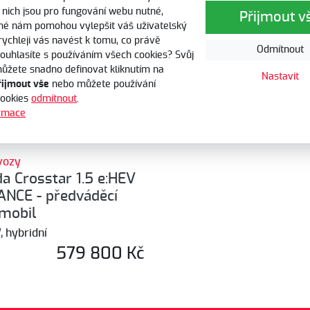
 nich jsou pro fungování webu nutné,
echny nabídky
akční nabídky
limitované edice
Přijmout v
iné nám pomohou vylepšit váš uživatelský
 rychleji vás navést k tomu, co právě
Odmítnout
Souhlasíte s používáním všech cookies? Svůj
ůžete snadno definovat kliknutím na
Nastavit
řijmout vše
nebo můžete používání
cookies
odmítnout
.
ormace
vozy
a Crosstar 1.5 e:HEV
NCE - předváděcí
mobil
 hybridní
579 800 Kč