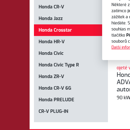
Některé z
vš
Honda CR-V
zatímco j
zážitek a
Honda Jazz
hledáte. 
souhlas m
Honda Crosstar
tlačítko
P
Honda HR-V
souborů 
Další inf
Honda Civic
Honda Civic Type R
ojeté 
Hond
Honda ZR-V
ADVA
Honda CR-V 6G
auto
90 kW,
Honda PRELUDE
CR-V PLUG-IN