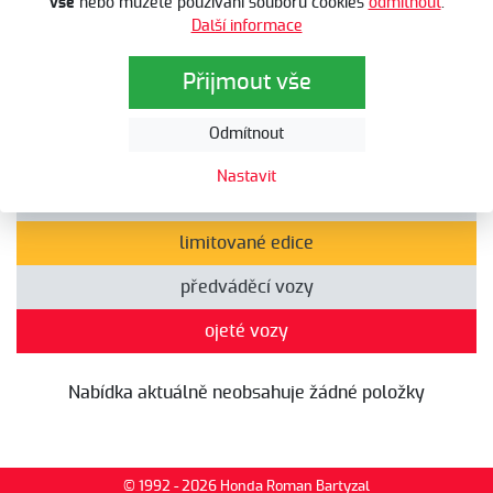
vše
nebo můžete používání souborů cookies
odmítnout
.
Další informace
Automobily
Automobily
Přijmout vše
Odmítnout
všechny nabídky
Nastavit
akční nabídky
limitované edice
předváděcí vozy
ojeté vozy
Nabídka aktuálně neobsahuje žádné položky
© 1992 - 2026 Honda Roman Bartyzal